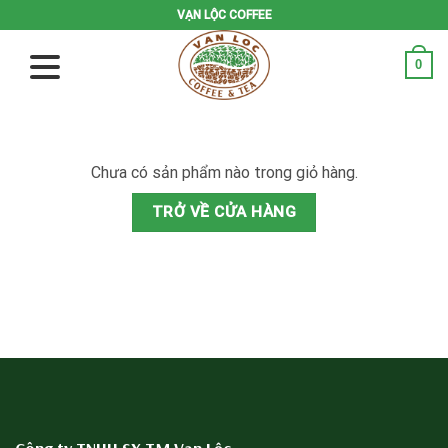
Skip
VẠN LỘC COFFEE
to
content
0
Chưa có sản phẩm nào trong giỏ hàng.
TRỞ VỀ CỬA HÀNG