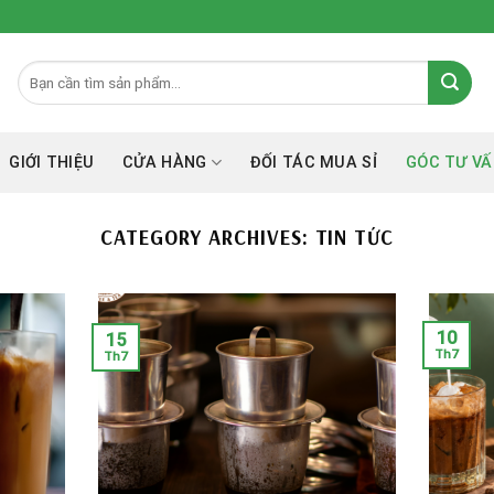
GIỚI THIỆU
CỬA HÀNG
ĐỐI TÁC MUA SỈ
GÓC TƯ VÂ
CATEGORY ARCHIVES:
TIN TỨC
10
15
Th7
Th7