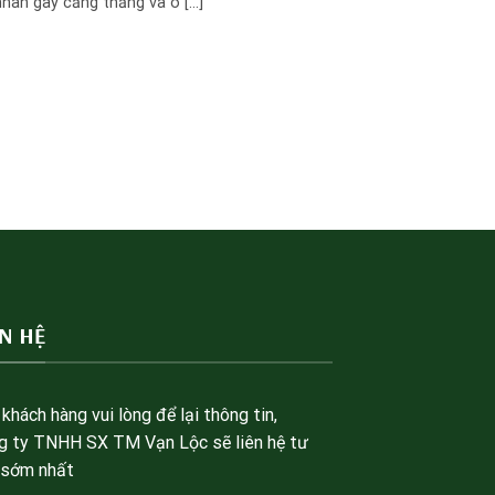
hân gây căng thẳng và ô [...]
ÊN HỆ
khách hàng vui lòng để lại thông tin,
g ty TNHH SX TM Vạn Lộc sẽ liên hệ tư
 sớm nhất