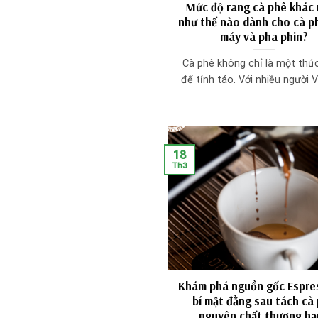
Mức độ rang cà phê khác
như thế nào dành cho cà p
máy và pha phin?
Cà phê không chỉ là một thứ
để tỉnh táo. Với nhiều người Việ
18
Th3
Khám phá nguồn gốc Espre
bí mật đằng sau tách cà
nguyên chất thượng hạ