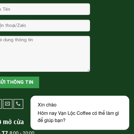
̀ mở cửa
- T7
: 8:00 - 20:00