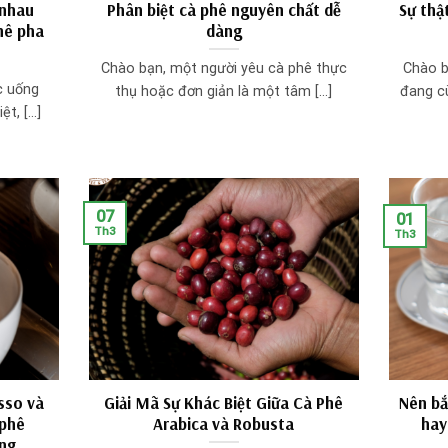
 nhau
Phân biệt cà phê nguyên chất dễ
Sự thậ
hê pha
dàng
Chào bạn, một người yêu cà phê thực
Chào b
c uống
thụ hoặc đơn giản là một tâm [...]
đang c
t, [...]
07
01
Th3
Th3
sso và
Giải Mã Sự Khác Biệt Giữa Cà Phê
Nên bắ
 phê
Arabica và Robusta
hay
ng