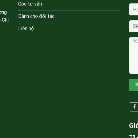
Góc tư vấn
ờng
Dành cho đối tác
 Chí
Liên hệ
Giơ
T2 