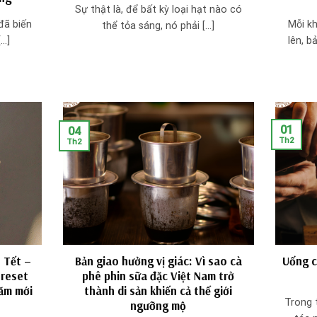
Sự thật là, để bất kỳ loại hạt nào có
 đã biến
Mỗi k
thể tỏa sáng, nó phải [...]
..]
lên, b
01
04
Th2
Th2
 Tết –
Bản giao hưởng vị giác: Vì sao cà
Uống c
 reset
phê phin sữa đặc Việt Nam trở
năm mới
thành di sản khiến cả thế giới
Trong 
ngưỡng mộ