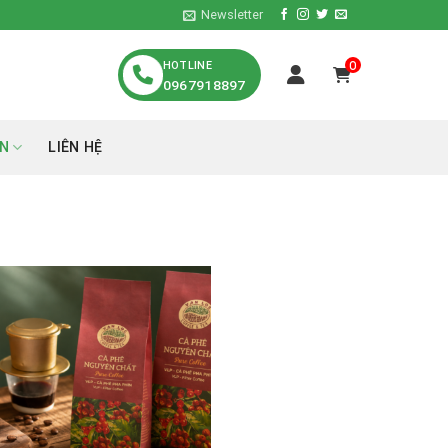
Newsletter
HOTLINE
0
0967918897
́N
LIÊN HỆ