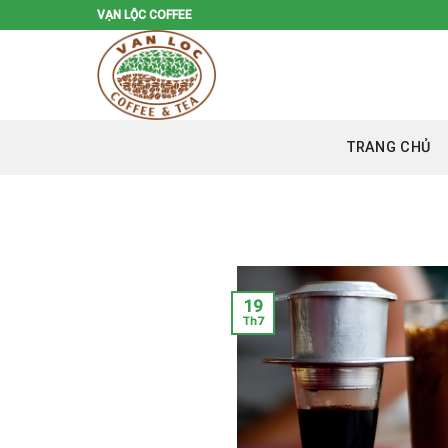
Skip
VẠN LỘC COFFEE
to
content
TRANG CHỦ
19
Th7