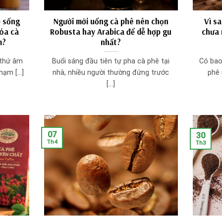
p sống
Người mới uống cà phê nên chọn
Vì s
hóa cà
Robusta hay Arabica để dễ hợp gu
chưa 
m?
nhất?
 thứ âm
Buổi sáng đầu tiên tự pha cà phê tại
Có bao
ạm [...]
nhà, nhiều người thường đứng trước
phê 
[...]
07
30
Th4
Th3