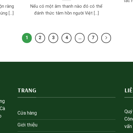
tác n
ộn ràng
Nếu có một âm thanh nào đó có thể
ng [...]
đánh thức tâm hồn người Việt [...]
1
2
3
4
…
7
TRANG
LI
àng
 Cà
Quý 
Cửa hàng
o
Côn
Giới thiệu
vấn