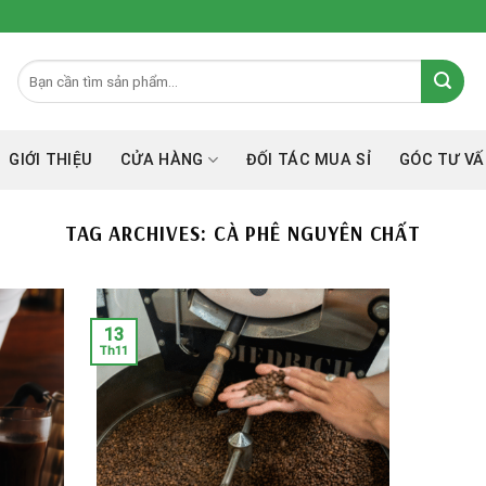
GIỚI THIỆU
CỬA HÀNG
ĐỐI TÁC MUA SỈ
GÓC TƯ VÂ
TAG ARCHIVES:
CÀ PHÊ NGUYÊN CHẤT
13
Th11