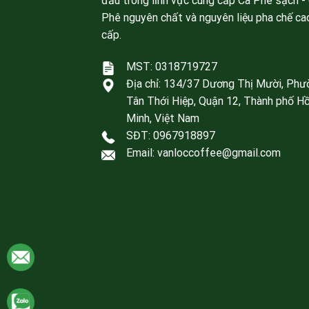
đầu trong lĩnh vực cung cấp Cà Phê sạch -
Phê nguyên chất và nguyên liệu pha chế ca
cấp.
MST: 0318719727
Địa chỉ:
134/37 Dương Thị Mười, Phư
Tân Thới Hiệp, Quận 12, Thành phố Hồ
Minh, Việt Nam
SĐT:
0967918897
Email: vanloccoffee@gmail.com