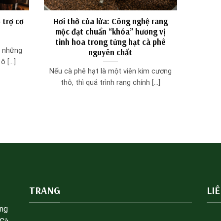
 trợ cơ
Hơi thở của lửa: Công nghệ rang
mộc đạt chuẩn “khóa” hương vị
tinh hoa trong từng hạt cà phê
y những
nguyên chất
 [...]
Nếu cà phê hạt là một viên kim cương
thô, thì quá trình rang chính [...]
TRANG
LI
àng