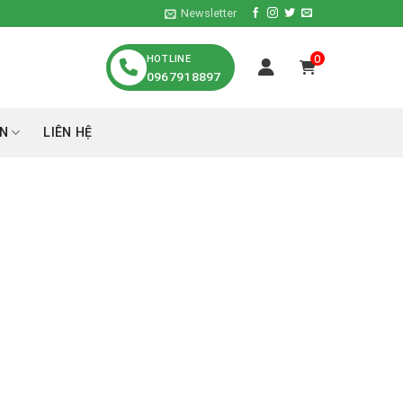
Newsletter
HOTLINE
0
0967918897
́N
LIÊN HỆ