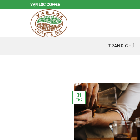
Skip
VẠN LỘC COFFEE
to
content
TRANG CHỦ
01
Th2