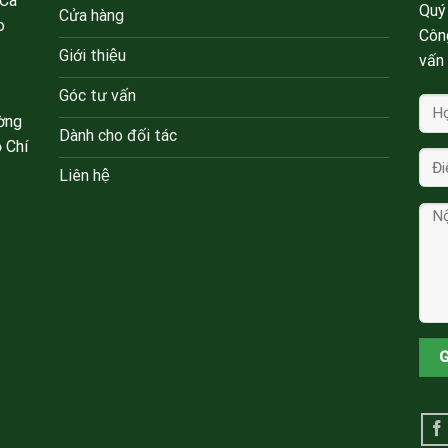
 Cà
Quý 
Cửa hàng
o
Côn
Giới thiệu
vấn
Góc tư vấn
ờng
Dành cho đối tác
 Chí
Liên hệ