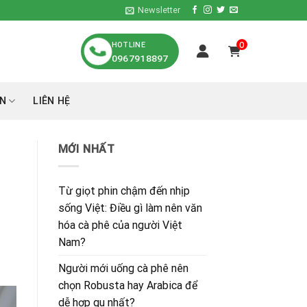
Newsletter
HOTLINE
0
0967918897
́N
LIÊN HỆ
MỚI NHẤT
Từ giọt phin chậm đến nhịp
sống Việt: Điều gì làm nên văn
hóa cà phê của người Việt
Nam?
Người mới uống cà phê nên
chọn Robusta hay Arabica để
dễ hợp gu nhất?