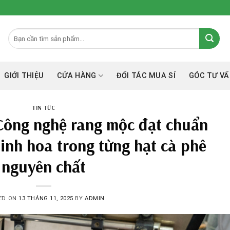
GIỚI THIỆU
CỬA HÀNG
ĐỐI TÁC MUA SỈ
GÓC TƯ VÂ
TIN TỨC
 Công nghệ rang mộc đạt chuẩn
tinh hoa trong từng hạt cà phê
nguyên chất
ED ON
13 THÁNG 11, 2025
BY
ADMIN