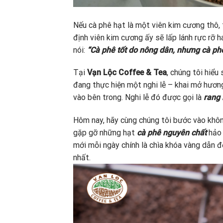
Nếu cà phê hạt là một viên kim cương thô, t
định viên kim cương ấy sẽ lấp lánh rực rỡ h
nói:
“Cà phê tốt do nông dân, nhưng cà phê
Tại
Vạn Lộc Coffee & Tea
, chúng tôi hiểu
đang thực hiện một nghi lễ – khai mở hương
vào bên trong. Nghi lễ đó được gọi là
rang
Hôm nay, hãy cùng chúng tôi bước vào khô
gặp gỡ những hạt
cà phê nguyên chất
hảo 
mới mỗi ngày chính là chìa khóa vàng dẫn đ
nhất.