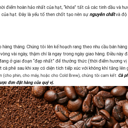
hời điểm hoàn hảo nhất của hạt, “khóa” tất cả các tinh dầu và h
 của hạt. Đây là yếu tố then chốt tạo nên sự
nguyên chất
và độ
o hàng tháng. Chúng tôi lên kế hoạch rang theo nhu cầu bán hàng
vòng vài ngày, thậm chí là ngay trong ngày giao hàng. Điều này 
 đang ở giai đoạn “đẹp nhất” để thưởng thức (thời điểm hương vị
 cà phê sau khi xay có diện tích tiếp xúc với không khí tăng lên
n (cho phin, cho máy, hoặc cho Cold Brew), chúng tôi cam kết:
Cà p
ược đơn đặt hàng của quý vị.