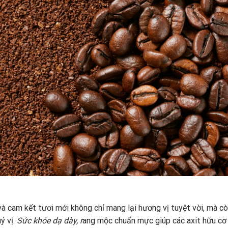
à cam kết tươi mới không chỉ mang lại hương vị tuyệt vời, mà c
ý vị.
Sức khỏe dạ dày, r
ang mộc chuẩn mực giúp các axit hữu cơ