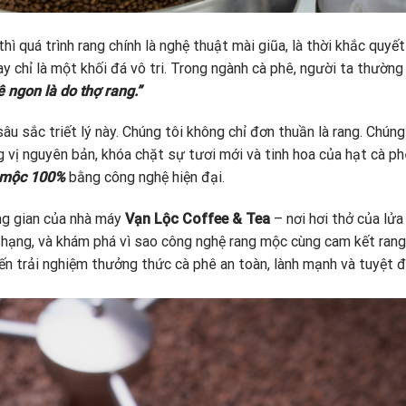
hì quá trình rang chính là nghệ thuật mài giũa, là thời khắc quyết
ay chỉ là một khối đá vô tri. Trong ngành cà phê, người ta thường
 ngon là do thợ rang.”
 sâu sắc triết lý này. Chúng tôi không chỉ đơn thuần là rang. Chúng
 vị nguyên bản, khóa chặt sự tươi mới và tinh hoa của hạt cà ph
 mộc 100%
bằng công nghệ hiện đại.
ng gian của nhà máy
Vạn Lộc Coffee & Tea
– nơi hơi thở của lửa
hạng, và khám phá vì sao công nghệ rang mộc cùng cam kết rang
ến trải nghiệm thưởng thức cà phê an toàn, lành mạnh và tuyệt đ