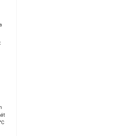
a
t
m
mát
°C