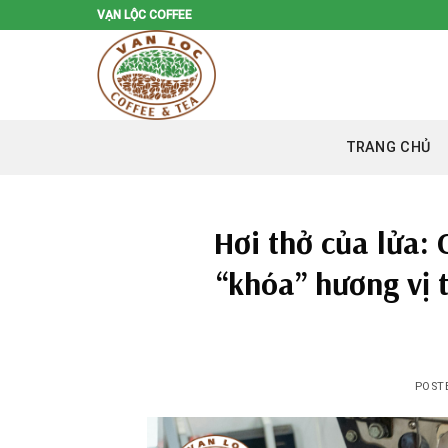
Skip
VẠN LỘC COFFEE
to
content
TRANG CHỦ
Hơi thở của lửa:
“khóa” hương vị 
POST