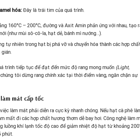
ramel hóa:
Đây là trái tim của quá trình.
ảng 160°C – 200°C, đường và Axit Amin phản ứng với nhau, tạo r
ới (như mùi sô-cô-la, hạt dẻ, bánh mì nướng…).
g tự nhiên trong hạt bị phá vỡ và chuyển hóa thành các hợp chấ
 gián.
á trình tiếp tục để đạt đến mức độ rang mong muốn
(Light,
 chúng tôi dừng rang chính xác tại thời điểm vàng, ngăn chặn sự
 làm mát cấp tốc
việc làm mát phải diễn ra cực kỳ nhanh chóng.
Nếu hạt cà phê là
 làm mất đi các hợp chất hương thơm dễ bay hơi.
Công nghệ làm 
 luồng khí lạnh tốc độ cao để giảm nhiệt độ hạt từ khoảng 200
 phút.