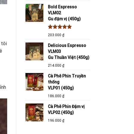
Bold Espresso
VLM02
Gu đậm vị (450g)
Được xếp
203.000
₫
hạng
5.00
 tôi
5 sao
Delicious Espresso
ê
VLM03
Gu Thuần Việt (450g)
214.000
₫
Cà Phê Phin Truyền
thống
ỉnh
VLP01 (450g)
186.000
₫
Cà Phê Phin Đậm vị
VLP02 (450g)
196.000
₫