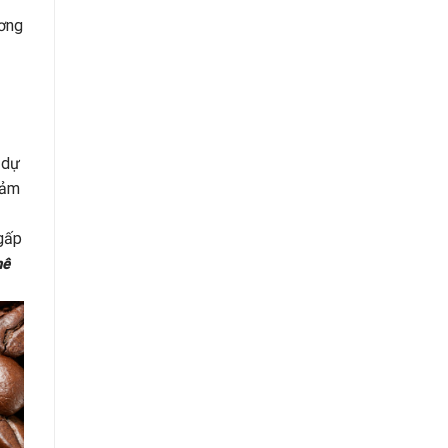
ương
 dự
đảm
 gấp
hê