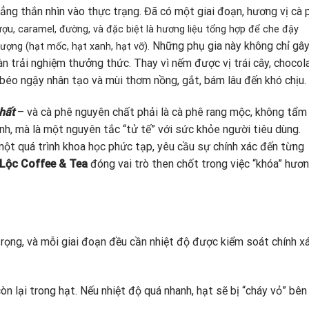
hẳng thắn nhìn vào thực trạng. Đã có một giai đoạn, hương vị cà 
ượu, caramel, đường, và đặc biệt là hương liệu tổng hợp để che đậy
Những phụ gia này không chỉ gâ
ượng (hạt mốc, hạt xanh, hạt vỡ).
n trải nghiệm thưởng thức. Thay vì nếm được vị trái cây, chocol
 béo ngậy nhân tạo và mùi thơm nồng, gắt, bám lâu đến khó chịu.
hất
– và cà phê nguyên chất phải là cà phê rang mộc, không tẩm
nh, mà là một nguyên tắc “tử tế” với sức khỏe người tiêu dùng.
một quá trình khoa học phức tạp, yêu cầu sự chính xác đến từng
Lộc Coffee & Tea
đóng vai trò then chốt trong việc “khóa” hươ
 trọng, và mỗi giai đoạn đều cần nhiệt độ được kiểm soát chính x
n lại trong hạt. Nếu nhiệt độ quá nhanh, hạt sẽ bị “cháy vỏ” bên