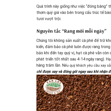
Quá trình này giống như việc “đóng băng” t
thơm quý giá vào bên trong cấu trúc tế bào
tươi vượt trội.
Nguyên tắc “Rang mới mỗi ngày”
Chúng tôi không sản xuất cà phê để trữ kh
kiến, đảm bảo cà phê luôn được rang trong 
bảo khi đến tay quý vị, hạt cà phê vẫn còn
phát triển tốt nhất sau 4-14 ngày rang).
Hạt
hàng trăm lần. N
ếu quý khách yêu cầu xay sẵ
chỉ được xay và đóng gói ngay sau khi nhận đ