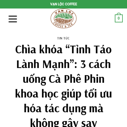
Skip
VẠN LỘC COFFEE
to
content
0
TIN TỨC
Chìa khóa “Tỉnh Táo
Lành Mạnh”: 3 cách
uống Cà Phê Phin
khoa học giúp tối ưu
hóa tác dụng mà
không gây say