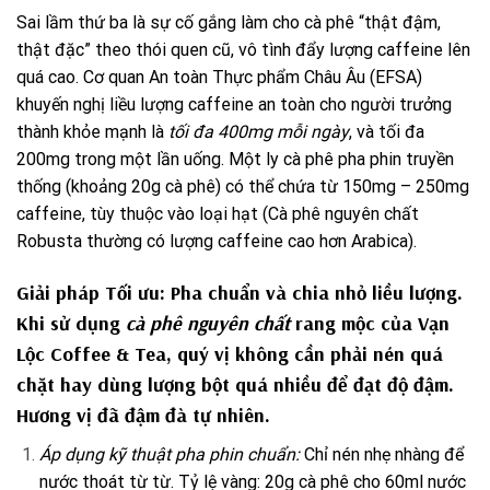
Sai lầm thứ ba là sự cố gắng làm cho cà phê “thật đậm,
thật đặc” theo thói quen cũ, vô tình đẩy lượng caffeine lên
quá cao. Cơ quan An toàn Thực phẩm Châu Âu (EFSA)
khuyến nghị liều lượng caffeine an toàn cho người trưởng
thành khỏe mạnh là
tối đa 400mg mỗi ngày
, và tối đa
200mg trong một lần uống. Một ly cà phê pha phin truyền
thống (khoảng 20g cà phê) có thể chứa từ 150mg – 250mg
caffeine, tùy thuộc vào loại hạt (Cà phê nguyên chất
Robusta thường có lượng caffeine cao hơn Arabica).
Giải pháp Tối ưu: Pha chuẩn và chia nhỏ liều lượng.
Khi sử dụng
cà phê nguyên chất
rang mộc của
Vạn
Lộc Coffee & Tea
, quý vị không cần phải nén quá
chặt hay dùng lượng bột quá nhiều để đạt độ đậm.
Hương vị đã đậm đà tự nhiên.
Áp dụng kỹ thuật pha phin chuẩn:
Chỉ nén nhẹ nhàng để
nước thoát từ từ. Tỷ lệ vàng: 20g cà phê cho 60ml nước