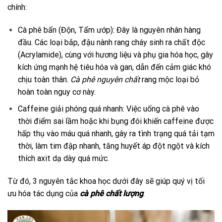
chính:
Cà phê bẩn (Độn, Tẩm ướp): Đây là nguyên nhân hàng
đầu. Các loại bắp, đậu nành rang cháy sinh ra chất độc
(Acrylamide), cùng với hương liệu và phụ gia hóa học, gây
kích ứng mạnh hệ tiêu hóa và gan, dẫn đến cảm giác khó
chịu toàn thân.
Cà phê nguyên chất
rang mộc loại bỏ
hoàn toàn nguy cơ này.
Caffeine giải phóng quá nhanh: Việc uống cà phê vào
thời điểm sai lầm hoặc khi bụng đói khiến caffeine được
hấp thụ vào máu quá nhanh, gây ra tình trạng quá tải tạm
thời, làm tim đập nhanh, tăng huyết áp đột ngột và kích
thích axit dạ dày quá mức.
Từ đó, 3 nguyên tắc khoa học dưới đây sẽ giúp quý vị tối
ưu hóa tác dụng của
cà phê chất lượng
.