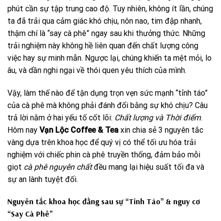
phút cần sự tập trung cao độ. Tuy nhiên, không ít lần, chúng
ta đã trải qua cảm giác khó chịu, nôn nao, tim đập nhanh,
thậm chí là “say cà phê” ngay sau khi thưởng thức. Những
trải nghiệm này không hề liên quan đến chất lượng công
việc hay sự minh mẫn. Ngược lại, chúng khiến ta mệt mỏi, lo
âu, và dần nghi ngại về thói quen yêu thích của mình.
Vậy, làm thế nào để tận dụng trọn vẹn sức mạnh “tỉnh táo”
của cà phê mà không phải đánh đổi bằng sự khó chịu? Câu
trả lời nằm ở hai yếu tố cốt lõi:
Chất lượng và Thời điểm
.
Hôm nay
Vạn Lộc Coffee & Tea
xin chia sẻ 3 nguyên tắc
vàng dựa trên khoa học để quý vị có thể tối ưu hóa trải
nghiệm với chiếc phin cà phê truyền thống, đảm bảo mỗi
giọt
cà phê nguyên chất
đều mang lại hiệu suất tối đa và
sự an lành tuyệt đối.
Nguyên tắc khoa học đằng sau sự “Tỉnh Táo” & nguy cơ
“Say Cà Phê”