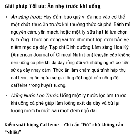
Giải pháp Tối ưu:
Ăn nhẹ
trước khi uống
Ăn sáng trước:
Hãy đảm bảo quý vị đã nạp vào cơ thể
một chút thức ăn trước khi thưởng thức cà phê. Bánh mì
nguyên cám, yến mạch, hoặc một ly sữa hạt là lựa chọn
lý tưởng. Thức ăn đóng vai trò như một lớp đệm bảo vệ
niêm mạc dạ dày. Tạp chí Dinh dưỡng Lâm sàng Hoa Kỳ
(American Journal of Clinical Nutrition)
khuyến cáo không
nên uống cà phê khi dạ dày rỗng đối với những người có tiền
sử dạ dày nhạy cảm. Thức ăn làm chậm quá trình hấp thụ
caffeine, ngăn ngừa sự gia tăng đột ngột của nồng độ
caffeine trong huyết tương.
Uống Nước Lọc Trước:
Uống một ly nước lọc ấm trước
khi uống cà phê giúp làm loãng axit dạ dày và bù lại
lượng nước bị mất sau một đêm ngủ dài.
Kiểm soát lượng Caffeine – Chỉ cần “Đủ” chứ không cần
“Nhiều”