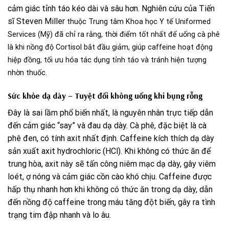
cảm giác tỉnh táo kéo dài và sâu hơn. Nghiên cứu của Tiến
sĩ Steven Miller
thuộc Trung tâm Khoa học Y tế Uniformed
Services (Mỹ) đã chỉ ra rằng, thời điểm tốt nhất để uống cà phê
là khi nồng độ Cortisol bắt đầu giảm, giúp caffeine hoạt động
hiệp đồng, tối ưu hóa tác dụng tỉnh táo và tránh hiện tượng
nhờn thuốc.
Sức khỏe dạ dày – Tuyệt đối không uống khi bụng rỗng
Đây là sai lầm phổ biến nhất, là nguyên nhân trực tiếp dẫn
đến cảm giác “say” và đau dạ dày. Cà phê, đặc biệt là cà
phê đen, có tính axit nhất định. Caffeine kích thích dạ dày
sản xuất axit hydrochloric (HCl). Khi không có thức ăn để
trung hòa, axit này sẽ tấn công niêm mạc dạ dày, gây viêm
loét, ợ nóng và cảm giác cồn cào khó chịu. Caffeine được
hấp thụ nhanh hơn khi không có thức ăn trong dạ dày, dẫn
đến nồng độ caffeine trong máu tăng đột biến, gây ra tình
trạng tim đập nhanh và lo âu.