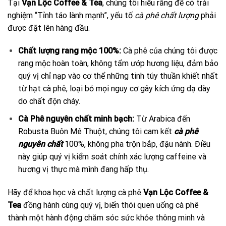
Tại
Vạn Lộc Coffee & Tea
, chúng tôi hiểu rằng để có trải
nghiệm “Tỉnh táo lành mạnh”, yếu tố
cà phê chất lượng
phải
được đặt lên hàng đầu.
Chất lượng rang mộc 100%:
Cà phê của chúng tôi được
rang mộc hoàn toàn, không tẩm ướp hương liệu, đảm bảo
quý vị chỉ nạp vào cơ thể những tinh túy thuần khiết nhất
từ hạt cà phê, loại bỏ mọi nguy cơ gây kích ứng dạ dày
do chất độn cháy.
Cà Phê nguyên chất minh bạch:
Từ Arabica đến
Robusta Buôn Mê Thuột, chúng tôi cam kết
cà phê
nguyên chất
100%, không pha trộn bắp, đậu nành. Điều
này giúp quý vị kiểm soát chính xác lượng caffeine và
hương vị thực mà mình đang hấp thụ.
Hãy để khoa học và chất lượng cà phê
Vạn Lộc Coffee &
Tea
đồng hành cùng quý vị, biến thói quen uống cà phê
thành một hành động chăm sóc sức khỏe thông minh và