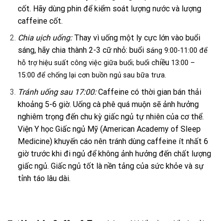
cốt. Hãy dùng phin để kiểm soát lượng nước và lượng
caffeine cốt.
Chia uịch uống:
Thay vì uống một ly cực lớn vào buổi
sáng, hãy chia thành 2-3 cữ nhỏ: buổi s
áng 9:00-11:00 để
hiều
hỗ trợ hiệu suất công việc giữa buổi; buổi c
13:00 –
15:00 để chống lại cơn buồn ngủ sau bữa trưa.
Tránh uống sau 17:00:
Caffeine có thời gian bán thải
khoảng 5-6 giờ. Uống cà phê quá muộn sẽ ảnh hưởng
nghiêm trọng đến chu kỳ giấc ngủ tự nhiên của cơ thể.
Viện Y học Giấc ngủ Mỹ (American Academy of Sleep
Medicine) khuyến cáo nên tránh dùng caffeine ít nhất 6
giờ trước khi đi ngủ để không ảnh hưởng đến chất lượng
giấc ngủ. Giấc ngủ tốt là nền tảng của sức khỏe và sự
tỉnh táo lâu dài.