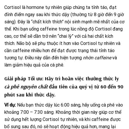
Cortisol là hormone tự nhiên giúp chúng ta tỉnh táo, đạt
đỉnh điểm ngay sau khi thức dậy (thường từ 8 giờ đến 9 giờ
sáng). Đây là “chất kích thích” nội sinh mạnh mẽ nhất của cơ
thể. Khi bạn uống caffeine trong lúc nồng độ Cortisol đang
cao, cơ thể sẽ dần trở nên “chai lỳ” với cả hai chất kích
thích. Não bộ sẽ phụ thuộc ít hơn vào Cortisol tự nhiên và
cần caffeine nhiều hơn để đạt được trạng thái tỉnh táo
tương tự. Điều này dẫn đến hiện tượng
nhờn caffeine
và
làm giảm hiệu quả của cà phê.
Giải pháp Tối ưu: Hãy
trì hoãn
việc thưởng thức ly
cà phê nguyên chất
đầu tiên của quý vị từ
60 đến 90
phút
sau khi thức dậy.
Ví dụ:
Nếu bạn thức dậy lúc 6:00 sáng, hãy uống cà phê vào
khoảng 7:00 – 7:30 sáng. Khoảng thời gian này giúp cơ thể
sử dụng hết lượng Cortisol tự nhiên, và khi caffeine được
bổ sung sau đó, nó sẽ hoạt động hiệu quả hơn, mang lại