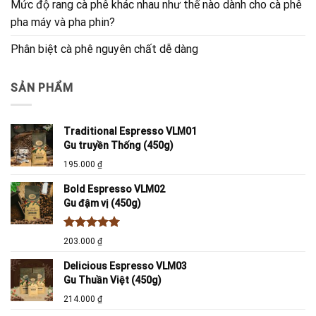
Mức độ rang cà phê khác nhau như thế nào dành cho cà phê
pha máy và pha phin?
Phân biệt cà phê nguyên chất dễ dàng
SẢN PHẨM
Traditional Espresso VLM01
Gu truyền Thống (450g)
195.000
₫
Bold Espresso VLM02
Gu đậm vị (450g)
Được xếp
203.000
₫
hạng
5.00
5 sao
Delicious Espresso VLM03
Gu Thuần Việt (450g)
214.000
₫