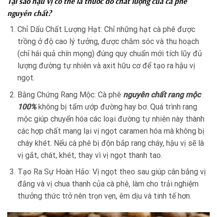
Tại sao hậu vị có thể là thước đo chất lượng của cà phê
nguyên chất?
Chỉ Dấu Chất Lượng Hạt: Chỉ những hạt cà phê được
trồng ở độ cao lý tưởng, được chăm sóc và thu hoạch
(chỉ hái quả chín mọng) đúng quy chuẩn mới tích lũy đủ
lượng đường tự nhiên và axit hữu cơ để tạo ra hậu vị
ngọt.
Bằng Chứng Rang Mộc: Cà phê
nguyên chất rang mộc
100%
không bị tẩm ướp đường hay bơ. Quá trình rang
mộc giúp chuyển hóa các loại đường tự nhiên này thành
các hợp chất mang lại vị ngọt caramen hóa mà không bị
cháy khét. Nếu cà phê bị độn bắp rang cháy, hậu vị sẽ là
vị gắt, chát, khét, thay vì vị ngọt thanh tao.
Tạo Ra Sự Hoàn Hảo: Vị ngọt theo sau giúp cân bằng vị
đắng và vị chua thanh của cà phê, làm cho trải nghiệm
thưởng thức trở nên trọn vẹn, êm dịu và tinh tế hơn.