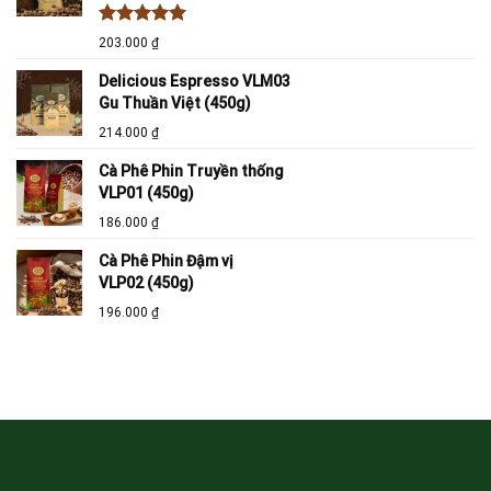
Được xếp
203.000
₫
hạng
5.00
5 sao
Delicious Espresso VLM03
Gu Thuần Việt (450g)
214.000
₫
Cà Phê Phin Truyền thống
VLP01 (450g)
186.000
₫
Cà Phê Phin Đậm vị
VLP02 (450g)
196.000
₫