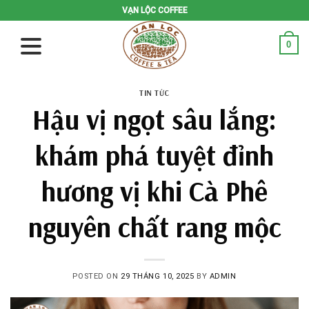
Skip
VẠN LỘC COFFEE
to
content
0
TIN TỨC
Hậu vị ngọt sâu lắng:
khám phá tuyệt đỉnh
hương vị khi Cà Phê
nguyên chất rang mộc
POSTED ON
29 THÁNG 10, 2025
BY
ADMIN