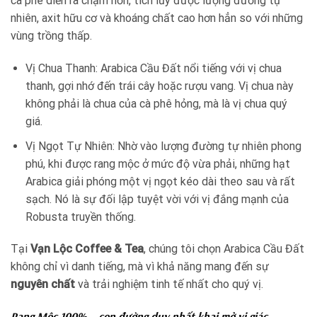
cà phê diễn ra chậm hơn, tích lũy được lượng đường tự
nhiên, axit hữu cơ và khoáng chất cao hơn hẳn so với những
vùng trồng thấp.
Vị Chua Thanh: Arabica Cầu Đất nổi tiếng với vị chua
thanh, gợi nhớ đến trái cây hoặc rượu vang. Vị chua này
không phải là chua của cà phê hỏng, mà là vị chua quý
giá.
Vị Ngọt Tự Nhiên: Nhờ vào lượng đường tự nhiên phong
phú, khi được rang mộc ở mức độ vừa phải, những hạt
Arabica giải phóng một vị ngọt kéo dài theo sau và rất
sạch. Nó là sự đối lập tuyệt vời với vị đắng mạnh của
Robusta truyền thống.
Tại
Vạn Lộc Coffee & Tea
, chúng tôi chọn Arabica Cầu Đất
không chỉ vì danh tiếng, mà vì khả năng mang đến sự
nguyên chất
và trải nghiệm tinh tế nhất cho quý vị.
Rang Mộc 100%
– con đường duy nhất khai mở vị giác