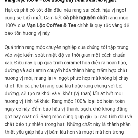
Hạt cà phê có tốt đến đâu, nếu rang sai cách, hậu vị ngọt
cũng sẽ biến mất. Cam kết
cà phê nguyên chất
rang mộc
100% của
Vạn Lộc Coffee & Tea
chính là quy tắc vàng để
bảo tồn hương vị này.
Quá trình rang mộc chuyên nghiệp của chúng tôi tập trung
vào việc kiểm soát nhiệt độ và thời gian một cách chuẩn
xác. Điều này giúp quá trình caramel hóa diễn ra hoàn hảo,
đường và axit amin chuyển hóa thành hàng trăm hợp chất
hương vị mới, mang lại vị ngọt phức hợp mà không bị cháy
khét. Khi cà phê bị rang quá lâu hoặc rang chung với bơ,
đường, sẽ tạo ra khói và vị khét (vị than) lấn át hết mọi
hương vị tinh tế khác. Rang mộc 100% loại bỏ hoàn toàn
nguy cơ này, đảm bảo hậu vị thanh, sạch, chứ không đắng
gắt hay chát cổ. Rang mộc cũng giúp giữ lại các tinh dầu và
chất béo tự nhiên trong hạt. Những chất này là thành phần
thiết yếu giúp hậu vị bám lâu hơn và mượt mà hơn trong