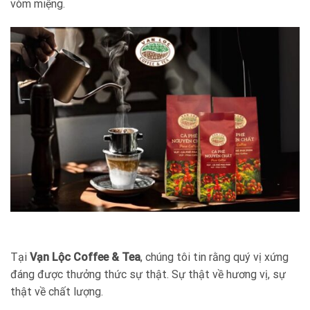
vòm miệng.
Tại
Vạn Lộc Coffee & Tea
, chúng tôi tin rằng quý vị xứng
đáng được thưởng thức sự thật. Sự thật về hương vị, sự
thật về chất lượng.