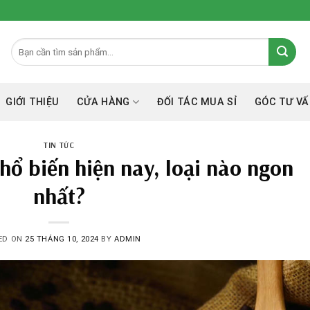
GIỚI THIỆU
CỬA HÀNG
ĐỐI TÁC MUA SỈ
GÓC TƯ VÂ
TIN TỨC
phổ biến hiện nay, loại nào ngon
nhất?
ED ON
25 THÁNG 10, 2024
BY
ADMIN