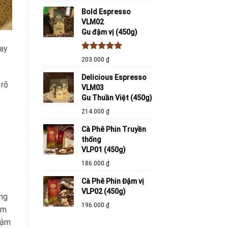
Bold Espresso
VLM02
Gu đậm vị (450g)
nay
Được xếp
203.000
₫
hạng
5.00
5 sao
Delicious Espresso
 rõ
VLM03
Gu Thuần Việt (450g)
214.000
₫
Cà Phê Phin Truyền
thống
VLP01 (450g)
186.000
₫
Cà Phê Phin Đậm vị
VLP02 (450g)
ắng
196.000
₫
ảm
đậm