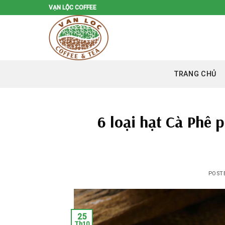
Skip
VẠN LỘC COFFEE
to
content
TRANG CHỦ
6 loại hạt Cà Phê 
POST
25
Th10