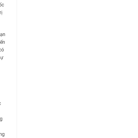
ốc
rị
ạn
đến
có
sự
c
ng
ắng