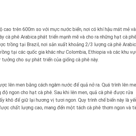
độ cao trên 600m so với mực nước biển, nơi có khí hậu mát mẻ và
ây cà phê Arabica phát triển mạnh mẽ và cho ra những hạt cà ph
ợc trồng tại Brazil, nơi sản xuất khoảng 2/3 lượng cà phê Arabi
trồng tại các quốc gia khác như Colombia, Ethiopia và các khu vự
ý tưởng cho sự phát triển của giống cà phê này.
được lên men bằng cách ngâm nước để quả nở ra. Quá trình lên m
g độ ngon cho hạt cà phê. Sau khi lên men, quả cà phê được rửa
 khô để giữ lại hương vị tươi ngon. Quy trình chế biến này là yế
 được chất lượng cao, mang đến một tách cà phê thơm ngon và ti