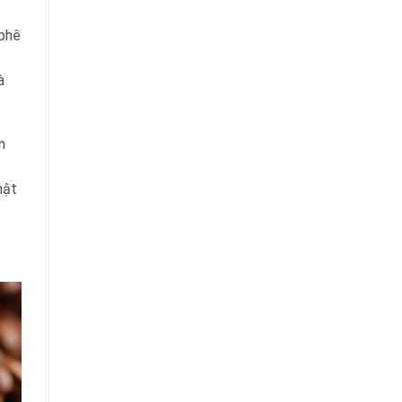
 phê
à
m
mật