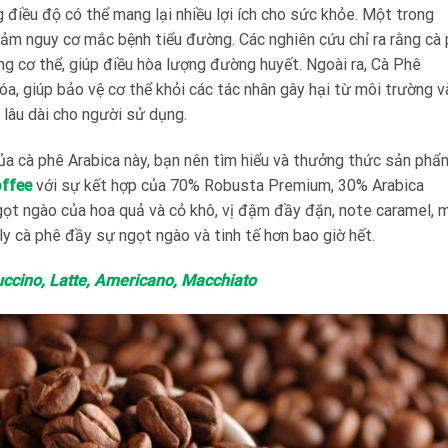
điều độ có thể mang lại nhiều lợi ích cho sức khỏe. Một trong
giảm nguy cơ mắc bệnh tiểu đường. Các nghiên cứu chỉ ra rằng cà
ong cơ thể, giúp điều hòa lượng đường huyết. Ngoài ra, Cà Phê
a, giúp bảo vệ cơ thể khỏi các tác nhân gây hại từ môi trường v
 lâu dài cho người sử dụng.
ủa cà phê Arabica này, bạn nên tìm hiểu và thưởng thức sản phẩ
ffee
với sự kết hợp của 70% Robusta Premium, 30% Arabica
t ngào của hoa quả và cỏ khô, vị đậm đầy đặn, note caramel, 
y cà phê đầy sự ngọt ngào và tinh tế hơn bao giờ hết.
ccino, Latte, Americano, Macchiato