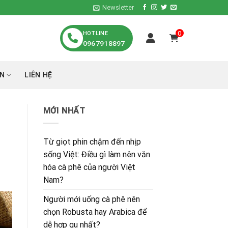
Newsletter
HOTLINE
0
0967918897
́N
LIÊN HỆ
MỚI NHẤT
Từ giọt phin chậm đến nhịp
sống Việt: Điều gì làm nên văn
hóa cà phê của người Việt
Nam?
Người mới uống cà phê nên
chọn Robusta hay Arabica để
dễ hợp gu nhất?