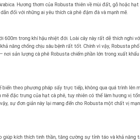
 Arabica. Hương thơm của Robusta thiên về mùi đất, gỗ hoặc hạt
p dẫn đối với những ai yêu thích cà phê đậm đà và mạnh mẽ.
 600m trong khí hậu nhiệt đới. Loài cây này rất dễ thích nghi vớ
 khả năng chống chịu sâu bệnh rất tốt. Chính vì vậy, Robusta phổ
m – nơi sản lượng cà phê Robusta chiếm phần lớn trong xuất khẩu
 biến theo phương pháp sấy trực tiếp, không qua quá trình lên 
 mẽ đặc trưng của hạt cà phê, tuy nhiên có thể làm hương vị tổ
ù vậy, sự đơn giản này lại mang đến cho Robusta một chất vị mạ
giúp kích thích tinh thần, tăng cường sự tỉnh táo và khả năng 