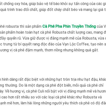
ất chống oxy hóa, giúp bảo vệ tế bào khỏi sự tấn công của các g
uá trình trao đổi chất, giúp đốt cháy chất béo và mang lại giá t
 phê robusta thì sản phẩm
Cà Phê Pha Phin Truyền Thống
của V
 sản phẩm hoàn toàn hạt cà phê Robusta chất lượng cao, mang 
 đầy quyến rũ. Vừa giữ được vị đắng mạnh mẽ của Robusta, vừa 
 trưng từ bí quyết rang độc đáo của Vạn Lộc Coffee, tạo nên 
 hương vị cà phê đậm mạnh, thơm nồng nhưng không quá gắt.
m hình dáng rất đặc biệt với những hạt tròn trịa như hạt đậu, khá
ng thường. Do là một dạng cà phê đột biến, mỗi quả cà phê chỉ
y. Về hương vị, cà phê Culi nổi bật với vị đắng mạnh mẽ và hươ
 cao hơn rất nhiều so với các loại cà phê khác như Robusta và
ạnh mẽ hơn, làm hài lòng những người yêu thích cà phê có độ đ