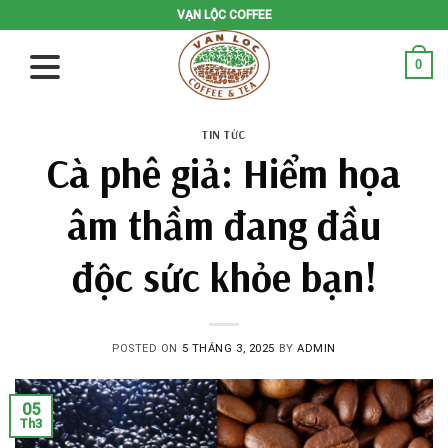
Skip
VẠN LỘC COFFEE
to
content
0
TIN TỨC
Cà phê giả: Hiểm họa
âm thầm đang đầu
độc sức khỏe bạn!
POSTED ON
5 THÁNG 3, 2025
BY
ADMIN
05
Th3