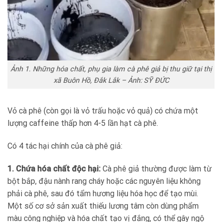
Ảnh 1. Những hóa chất, phụ gia làm cà phê giả bị thu giữ tại thị
xã Buôn Hồ, Đắk Lắk – Ảnh: SỸ ĐỨC
Vỏ cà phê (còn gọi là vỏ trấu hoặc vỏ quả) có chứa một
lượng caffeine thấp hơn 4-5 lần hạt cà phê.
Có 4 tác hại chính của cà phê giả:
1. Chứa hóa chất độc hại:
Cà phê giả thường được làm từ
bột bắp, đậu nành rang cháy hoặc các nguyên liệu không
phải cà phê, sau đó tẩm hương liệu hóa học để tạo mùi.
Một số cơ sở sản xuất thiếu lương tâm còn dùng phẩm
màu công nghiệp và hóa chất tạo vị đắng, có thể gây ngộ