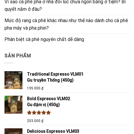
Vì sao cà phê pha ở nhà đôi lúc chưa ngon bằng ở tiệm? Bí
quyết nằm ở đâu?
Mức độ rang cà phê khác nhau như thế nào dành cho cà phê
pha máy và pha phin?
Phân biệt cà phê nguyên chất dễ dàng
SẢN PHẨM
Traditional Espresso VLM01
Gu truyền Thống (450g)
195.000
₫
Bold Espresso VLM02
Gu đậm vị (450g)
Được xếp
203.000
₫
hạng
5.00
5 sao
Delicious Espresso VLM03