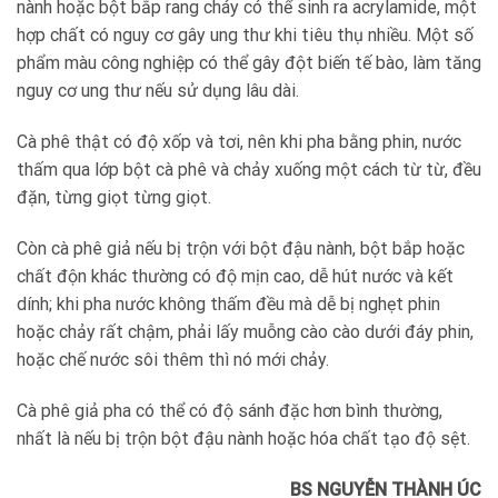
nành hoặc bột bắp rang cháy có thể sinh ra acrylamide, một
hợp chất có nguy cơ gây ung thư khi tiêu thụ nhiều. Một số
phẩm màu công nghiệp có thể gây đột biến tế bào, làm tăng
nguy cơ ung thư nếu sử dụng lâu dài.
Cà phê thật có độ xốp và tơi, nên khi pha bằng phin, nước
thấm qua lớp bột cà phê và chảy xuống một cách từ từ, đều
đặn, từng giọt từng giọt.
Còn cà phê giả nếu bị trộn với bột đậu nành, bột bắp hoặc
chất độn khác thường có độ mịn cao, dễ hút nước và kết
dính; khi pha nước không thấm đều mà dễ bị nghẹt phin
hoặc chảy rất chậm, phải lấy muỗng cào cào dưới đáy phin,
hoặc chế nước sôi thêm thì nó mới chảy.
Cà phê giả pha có thể có độ sánh đặc hơn bình thường,
nhất là nếu bị trộn bột đậu nành hoặc hóa chất tạo độ sệt.
BS NGUYỄN THÀNH ÚC