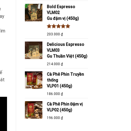
Bold Espresso
ê
VLM02
hay
Gu đậm vị (450g)
tìm
Được xếp
203.000
₫
hạng
5.00
5 sao
Delicious Espresso
VLM03
Gu Thuần Việt (450g)
214.000
₫
ế
Cà Phê Phin Truyền
hát
thống
VLP01 (450g)
186.000
₫
Cà Phê Phin Đậm vị
VLP02 (450g)
196.000
₫