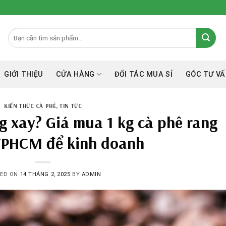
GIỚI THIỆU
CỬA HÀNG
ĐỐI TÁC MUA SỈ
GÓC TƯ VÂ
KIẾN THỨC CÀ PHÊ
,
TIN TỨC
ng xay? Giá mua 1 kg cà phê rang
 TPHCM để kinh doanh
TED ON
14 THÁNG 2, 2025
BY
ADMIN