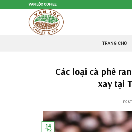
Skip
VẠN LỘC COFFEE
to
content
TRANG CHỦ
Các loại cà phê ra
xay tại
POS
14
Th2