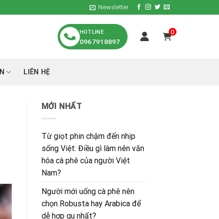
Newsletter
HOTLINE
0
0967918897
́N
LIÊN HỆ
MỚI NHẤT
Từ giọt phin chậm đến nhịp
sống Việt: Điều gì làm nên văn
hóa cà phê của người Việt
Nam?
Người mới uống cà phê nên
chọn Robusta hay Arabica để
dễ hợp gu nhất?