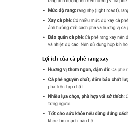
rang ảnh hưởng lớn đến hương vị cà phê.
Mức độ rang:
rang nhẹ (light roast), r
Xay cà phê:
Có nhiều mức độ xay cà phê:
ảnh hưởng đến cách pha và hương vị cà 
Bảo quản cà phê:
Cà phê rang xay nên đ
và nhiệt độ cao. Nên sử dụng hộp kín ho
Lợi ích của cà phê rang xay
Hương vị thơm ngon, đậm đà:
Cà phê r
Cà phê nguyên chất, đảm bảo chất lư
pha trộn tạp chất.
Nhiều lựa chọn, phù hợp với sở thích:
C
từng người.
Tốt cho sức khỏe nếu dùng đúng cách
khỏe tim mạch, não bộ…