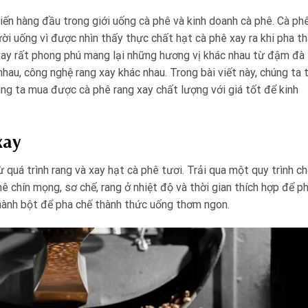
iến hàng đầu trong giới uống cà phê và kinh doanh cà phê. Cà ph
ời uống vì được nhìn thấy thực chất hạt cà phê xay ra khi pha t
g xay rất phong phú mang lại những hương vị khác nhau từ đậm đà
hau, công nghệ rang xay khác nhau. Trong bài viết này, chúng ta 
úng ta mua được cà phê rang xay chất lượng với giá tốt để kinh
xay
quá trình rang và xay hạt cà phê tươi. Trải qua một quy trình ch
hê chín mọng, sơ chế, rang ở nhiệt độ và thời gian thích hợp để p
thành bột để pha chế thành thức uống thơm ngon.