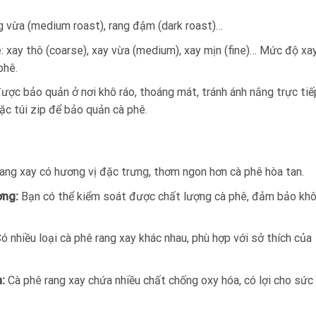
ang vừa (medium roast), rang đậm (dark roast)…
 xay thô (coarse), xay vừa (medium), xay mịn (fine)… Mức độ xa
phê.
ược bảo quản ở nơi khô ráo, thoáng mát, tránh ánh nắng trực tiế
ặc túi zip để bảo quản cà phê.
ang xay có hương vị đặc trưng, thơm ngon hơn cà phê hòa tan.
ợng:
Bạn có thể kiểm soát được chất lượng cà phê, đảm bảo kh
ó nhiều loại cà phê rang xay khác nhau, phù hợp với sở thích của
:
Cà phê rang xay chứa nhiều chất chống oxy hóa, có lợi cho sức