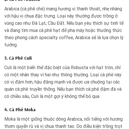
Arabica (cà phê chè) mang hương vị thanh thoát, nhẹ nhàng
với hậu vị chua đặc trưng. Loại này thường được trồng ở
vùng cao như Đà Lạt, Cầu Đất. Nếu bạn yêu thích sự tinh tế
và đang tìm mua cà phê hạt để pha máy hoặc thưởng thức
theo phong cách specialty coffee, Arabica sẽ là lựa chọn lý
tưởng.
3. Cà Phê Culi
Culi là một biến thể đặc biệt của Robusta với hạt tròn, chỉ
có một nhân thay vì hai như thông thường. Loại cà phê này
có vị đậm hơn, hậu đắng mạnh và được ưa chuộng tại các
quán cà phê truyền thống. Nếu bạn thích cà phê đậm đà và
có chiều sâu, Culi là một gợi ý không thể bỏ qua.
4. Cà Phê Moka
Moka là một giống thuộc dòng Arabica, nổi tiếng với hương
thơm quyến rũ và vị chua thanh tao. Do điều kiện trồng trọt