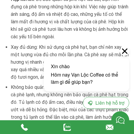
đựng cà phê trong những hộp kín khí. Việc này giúp tránh
ánh sáng, độ ẩm và nhiệt độ cao, những yếu tố có thể
làm mất đi hương vị và chất lượng của cà phê. Hộp kín
khí sẽ giữ cà phê tươi lâu hơn và không bị ảnh hưởng bởi
các yếu tố bên ngoài.
Xay đủ dùng: Khi sử dụng cà phê hạt, bạn chỉ nên xay
một lượng vừa đủ cho mỗi lần pha. Cà phê xay sẽ mất đi
hương vị nhanh chóng vì tiếp xúc với không khí. Nếu bạn
xay quá nhiều và để lâu, cà phê sẽ không còn giữ được
độ tươi ngon, ảnh hưởng đến hương vị khi pha.
Không bảo quản trong tủ lạnh: Mặc dù tủ lạnh có thể giữ
cà phê lạnh, nhưng không nên bảo quản cà phê hạt trong
đó. Tủ lạnh có độ ẩm cao, điều này sẽ làm cà phê bị ẩm
ướt và dễ bị hỏng. Đặc biệt, mùi của các thực phẩm khác
trong tủ lạnh có thể lẫn vào cà phê, làm ảnh hưởng đến
hương vị của cà phê.