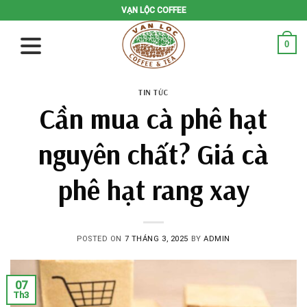
Skip
VẠN LỘC COFFEE
to
content
0
TIN TỨC
Cần mua cà phê hạt
nguyên chất? Giá cà
phê hạt rang xay
POSTED ON
7 THÁNG 3, 2025
BY
ADMIN
07
Th3