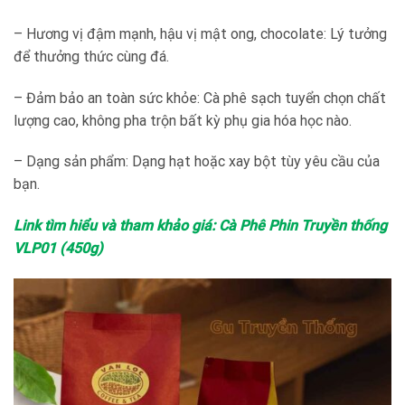
– Hương vị đậm mạnh, hậu vị mật ong, chocolate: Lý tưởng
để thưởng thức cùng đá.
– Đảm bảo an toàn sức khỏe: Cà phê sạch tuyển chọn chất
lượng cao, không pha trộn bất kỳ phụ gia hóa học nào.
– Dạng sản phẩm: Dạng hạt hoặc xay bột tùy yêu cầu của
bạn.
Link tìm hiểu và tham khảo giá: Cà Phê Phin Truyền thống
VLP01 (450g)