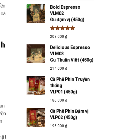
bền
Bold Espresso
 cà
VLM02
Gu đậm vị (450g)
Được xếp
203.000
₫
hạng
5.00
nh
5 sao
Delicious Espresso
VLM03
Gu Thuần Việt (450g)
214.000
₫
Cà Phê Phin Truyền
h
thống
VLP01 (450g)
186.000
₫
oàn
Cà Phê Phin Đậm vị
yền
VLP02 (450g)
n
196.000
₫
hật