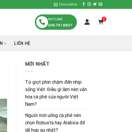
Newsletter
HOTLINE
0
0967918897
́N
LIÊN HỆ
MỚI NHẤT
Từ giọt phin chậm đến nhịp
sống Việt: Điều gì làm nên văn
hóa cà phê của người Việt
Nam?
Người mới uống cà phê nên
chọn Robusta hay Arabica để
dễ hợp gu nhất?