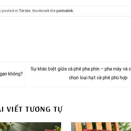
s posted in
Tin tức
. Bookmark the
permalink
.
Sự khác biệt giữa cà phê pha phin – pha máy và 
 gan không?
chọn loại hạt cà phê phù hợp
ÀI VIẾT TƯƠNG TỰ