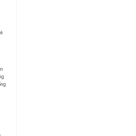
hê
àn
ng
ống
ô