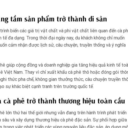
âng tầm sản phẩm trở thành di sản
rình biến các giá trị vật chất và phi vật chất liên quan đến cà p
h tế đa dạng. Trong thời đại ngày nay, du khách không chỉ muốn
n cảm nhận được lịch sử, câu chuyện, truyền thống và ý nghĩa
 phê giúp cộng đồng và doanh nghiệp gia tăng hiệu quả kinh tế to
hê Việt Nam. Thay vì chỉ xuất khẩu cà phê thô hoặc đóng gói thô
 nghi thức pha chế, không gian thưởng thức, câu chuyện truyền th
 sự khác biệt cạnh tranh trên trường quốc tế.
 cà phê trở thành thương hiệu toàn cầu
ê lớn thứ hai thế giới nhưng vẫn đang trên hành trình phát triển
n sâu và xây dựng thương hiệu cà phê đặc sản. Sự phối hợp giữa
 trong việc phát triển các vùng nguyên liệu đặc sản, áp dụng m