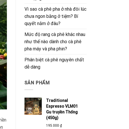
Vì sao cà phê pha ở nhà đôi lúc
chưa ngon bằng ở tiệm? Bí
quyết nằm ở đâu?
Mức độ rang cà phê khác nhau
như thế nào dành cho cà phê
pha máy và pha phin?
Phân biệt cà phê nguyên chất
dễ dàng
SẢN PHẨM
Traditional
Espresso VLM01
Gu truyền Thống
(450g)
 nền
195.000
₫
òn