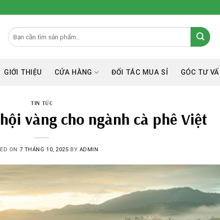
GIỚI THIỆU
CỬA HÀNG
ĐỐI TÁC MUA SỈ
GÓC TƯ VÂ
TIN TỨC
 hội vàng cho ngành cà phê Việt
TED ON
7 THÁNG 10, 2025
BY
ADMIN