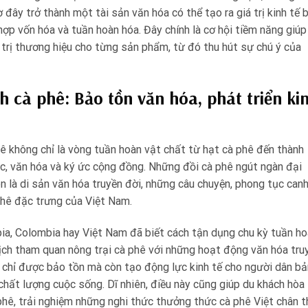
đây trở thành một tài sản văn hóa có thể tạo ra giá trị kinh tế 
hợp vốn hóa và tuần hoàn hóa. Đây chính là cơ hội tiềm năng giúp
 trị thương hiệu cho từng sản phẩm, từ đó thu hút sự chú ý của
h cà phê: Bảo tồn văn hóa, phát triển ki
hê không chỉ là vòng tuần hoàn vật chất từ hạt cà phê đến thành
, văn hóa và ký ức cộng đồng. Những đồi cà phê ngút ngàn đại
n là di sản văn hóa truyền đời, những câu chuyện, phong tục can
 phê đặc trưng của Việt Nam.
pia, Colombia hay Việt Nam đã biết cách tận dụng chu kỳ tuần h
lịch tham quan nông trại cà phê với những hoạt động văn hóa tru
g chỉ được bảo tồn mà còn tạo động lực kinh tế cho người dân bả
 chất lượng cuộc sống. Dĩ nhiên, điều này cũng giúp du khách hòa
hê, trải nghiệm những nghi thức thưởng thức cà phê Việt chân t