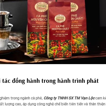
 tác đồng hành trong hành trình phát
nghiệm trong ngành cà phê,
Công ty TNHH SX TM Vạn Lộc
cam k
ất lượng cao, áp dụng công nghệ chế biến tiên tiến và thân thiện