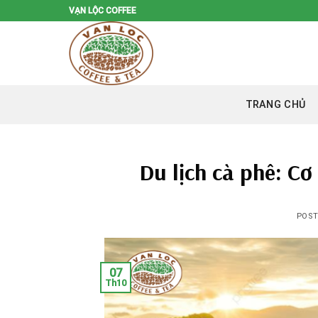
Skip
VẠN LỘC COFFEE
to
content
TRANG CHỦ
Du lịch cà phê: Cơ
POS
07
Th10