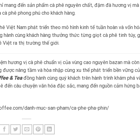
hỉ mang đến sản phẩm cà phê nguyên chất, đậm đà hương vị mà
a cà phê phong phú cho khách hàng.
ê Việt Nam phát triển theo mô hình kinh tế tuần hoàn và vốn hó
 hành cùng khách hàng thưởng thức từng giọt cà phê tinh túy, g
Việt ra thị trường thế giới.
hiệm hương vị cà phê chuẩn vị của vùng cao nguyên bazan mà còn
g được nâng tầm và hòa nhập cùng xu thế phát triển bền vững c
ffee & Tea
đồng hành cùng quý khách trên hành trình khám phá v
à phê đến câu chuyện văn hóa đặc sắc, mang đến nguồn cảm hứng b
ccoffee.com/danh-muc-san-pham/ca-phe-pha-phin/