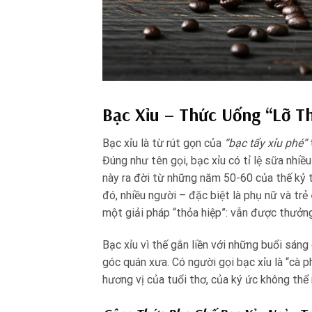
Bạc Xỉu – Thức Uống “Lỡ 
Bạc xỉu là từ rút gọn của
“bạc tẩy xỉu phé”
Đúng như tên gọi, bạc xỉu có tỉ lệ sữa nhi
này ra đời từ những năm 50-60 của thế kỷ t
đó, nhiều người – đặc biệt là phụ nữ và trẻ
một giải pháp “thỏa hiệp”: vẫn được thưởn
Bạc xỉu vì thế gắn liền với những buổi sán
góc quán xưa. Có người gọi bạc xỉu là “cà 
hương vị của tuổi thơ, của ký ức không thể