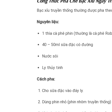
Công Thức Pha Chế Bạc Xỉu Ngày Tr
Bạc xỉu truyền thống thường được pha theo
Nguyên liệu:
1 thìa cà phê phin (thường là cà phê R
40 – 50ml sữa đặc có đường
Nước sôi
Ly thủy tinh
Cách pha:
Cho sữa đặc vào đáy ly.
Dùng phin nhỏ (phin nhôm truyền thống)