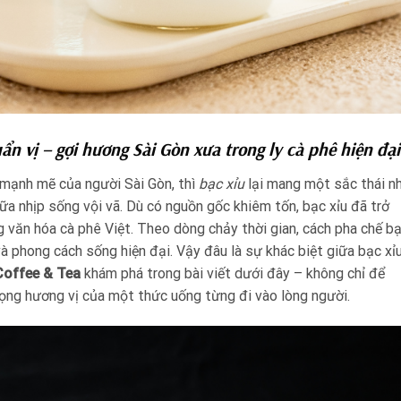
 vị – gợi hương Sài Gòn xưa trong ly cà phê hiện đại
 mạnh mẽ của người Sài Gòn, thì
bạc xỉu
lại mang một sắc thái n
ữa nhịp sống vội vã. Dù có nguồn gốc khiêm tốn, bạc xỉu đã trở
 văn hóa cà phê Việt. Theo dòng chảy thời gian, cách pha chế b
và phong cách sống hiện đại. Vậy đâu là sự khác biệt giữa bạc xỉ
Coffee & Tea
khám phá trong bài viết dưới đây – không chỉ để
rọng hương vị của một thức uống từng đi vào lòng người.