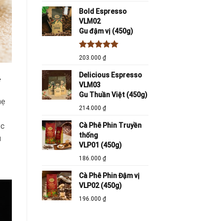
Bold Espresso
VLM02
Gu đậm vị (450g)
Được xếp
203.000
₫
hạng
5.00
5 sao
Delicious Espresso
VLM03
Gu Thuần Việt (450g)
hẹ
214.000
₫
Cà Phê Phin Truyền
ạc
thống
u
VLP01 (450g)
186.000
₫
Cà Phê Phin Đậm vị
VLP02 (450g)
196.000
₫