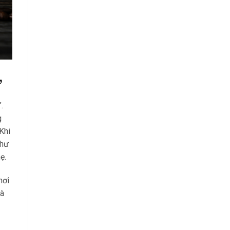
”
.
g
Khi
như
ẹ.
nơi
là