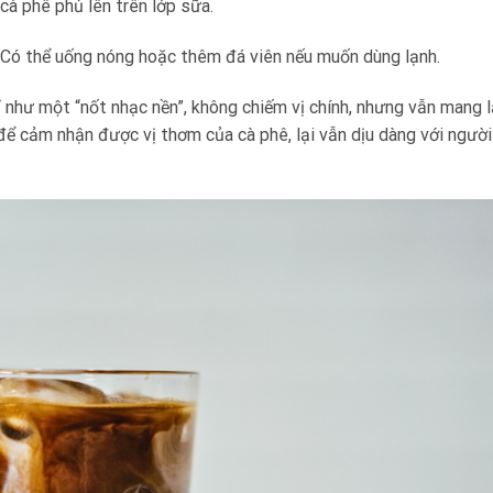
cà phê phủ lên trên lớp sữa.
 Có thể uống nóng hoặc thêm đá viên nếu muốn dùng lạnh.
ỉ như một “nốt nhạc nền”, không chiếm vị chính, nhưng vẫn mang l
để cảm nhận được vị thơm của cà phê, lại vẫn dịu dàng với người