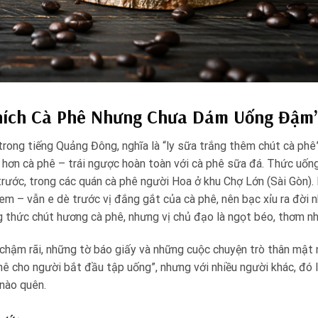
Thích Cà Phê Nhưng Chưa Dám Uống Đậm
trong tiếng Quảng Đông, nghĩa là “ly sữa trắng thêm chút cà phê”
ều hơn cà phê – trái ngược hoàn toàn với cà phê sữa đá. Thức uốn
rước, trong các quán cà phê người Hoa ở khu Chợ Lớn (Sài Gòn). 
 em – vẫn e dè trước vị đắng gắt của cà phê, nên bạc xỉu ra đời 
g thức chút hương cà phê, nhưng vị chủ đạo là ngọt béo, thơm nh
g chậm rãi, những tờ báo giấy và những cuộc chuyện trò thân mật 
phê cho người bắt đầu tập uống”, nhưng với nhiều người khác, đó 
 nào quên.