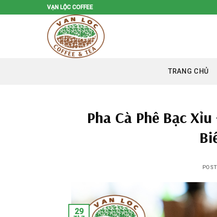
Skip
VẠN LỘC COFFEE
to
content
TRANG CHỦ
Pha Cà Phê Bạc Xỉu
Bi
POS
29