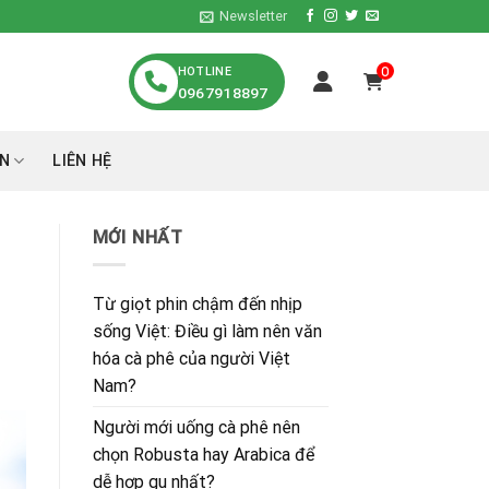
Newsletter
HOTLINE
0
0967918897
́N
LIÊN HỆ
MỚI NHẤT
Từ giọt phin chậm đến nhịp
sống Việt: Điều gì làm nên văn
hóa cà phê của người Việt
Nam?
Người mới uống cà phê nên
chọn Robusta hay Arabica để
dễ hợp gu nhất?