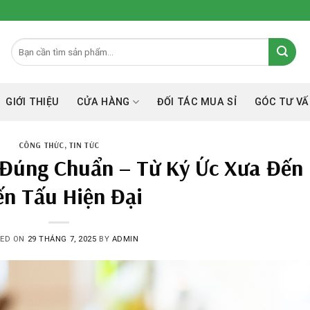
GIỚI THIỆU
CỬA HÀNG
ĐỐI TÁC MUA SỈ
GÓC TƯ VÂ
CÔNG THỨC
,
TIN TỨC
 Đúng Chuẩn – Từ Ký Ức Xưa Đến
ến Tấu Hiện Đại
TED ON
29 THÁNG 7, 2025
BY
ADMIN