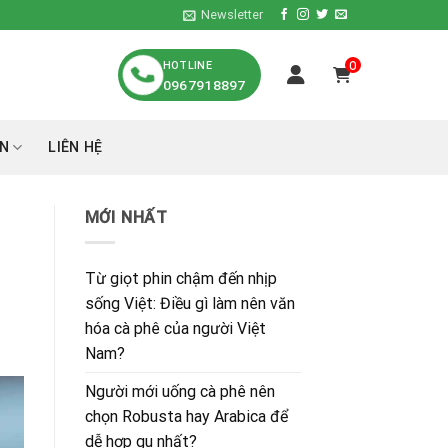
Newsletter
HOTLINE
0
0967918897
́N
LIÊN HỆ
MỚI NHẤT
Từ giọt phin chậm đến nhịp
sống Việt: Điều gì làm nên văn
hóa cà phê của người Việt
Nam?
Người mới uống cà phê nên
chọn Robusta hay Arabica để
dễ hợp gu nhất?