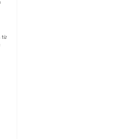
à
a từ
c