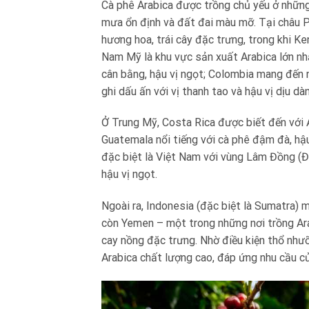
Cà phê Arabica được trồng chủ yếu ở những
mưa ổn định và đất đai màu mỡ. Tại châu Ph
hương hoa, trái cây đặc trưng, trong khi K
Nam Mỹ là khu vực sản xuất Arabica lớn nhất
cân bằng, hậu vị ngọt; Colombia mang đến 
ghi dấu ấn với vị thanh tao và hậu vị dịu dà
Ở Trung Mỹ, Costa Rica được biết đến với A
Guatemala nổi tiếng với cà phê đậm đà, hậu
đặc biệt là Việt Nam với vùng Lâm Đồng (Đà
hậu vị ngọt.
Ngoài ra, Indonesia (đặc biệt là Sumatra)
còn Yemen – một trong những nơi trồng Arab
cay nồng đặc trưng. Nhờ điều kiện thổ nhưỡ
Arabica chất lượng cao, đáp ứng nhu cầu củ