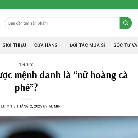
GIỚI THIỆU
CỬA HÀNG
ĐỐI TÁC MUA SỈ
GÓC TƯ VÂ
TIN TỨC
ược mệnh danh là “nữ hoàng cà
phê”?
TED ON
5 THÁNG 2, 2025
BY
ADMIN