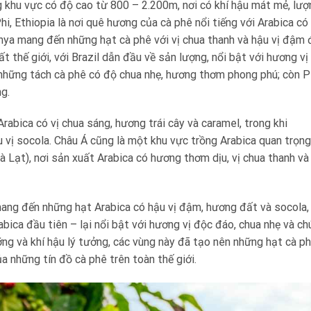
 khu vực có độ cao từ 800 – 2.200m, nơi có khí hậu mát mẻ, lượ
i, Ethiopia là nơi quê hương của cà phê nổi tiếng với Arabica có
enya mang đến những hạt cà phê với vị chua thanh và hậu vị đậm 
 thế giới, với Brazil dẫn đầu về sản lượng, nổi bật với hương vị
những tách cà phê có độ chua nhẹ, hương thơm phong phú; còn P
ng.
rabica có vị chua sáng, hương trái cây và caramel, trong khi
 vị socola. Châu Á cũng là một khu vực trồng Arabica quan trọng
 Lạt), nơi sản xuất Arabica có hương thơm dịu, vị chua thanh và
 mang đến những hạt Arabica có hậu vị đậm, hương đất và socola,
ica đầu tiên – lại nổi bật với hương vị độc đáo, chua nhẹ và ch
ng và khí hậu lý tưởng, các vùng này đã tạo nên những hạt cà p
a những tín đồ cà phê trên toàn thế giới.