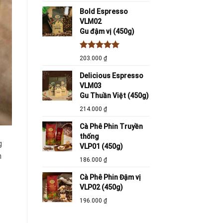
Bold Espresso
VLM02
Gu đậm vị (450g)
Được xếp
203.000
₫
hạng
5.00
5 sao
Delicious Espresso
VLM03
Gu Thuần Việt (450g)
214.000
₫
Cà Phê Phin Truyền
thống
g
VLP01 (450g)
n
186.000
₫
Cà Phê Phin Đậm vị
VLP02 (450g)
196.000
₫