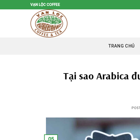
Skip
VẠN LỘC COFFEE
to
content
TRANG CHỦ
Tại sao Arabica đ
POS
05