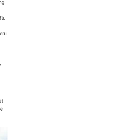
ng
đà.
eru
,
út
hê