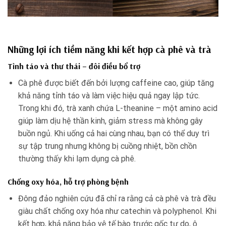
Những lợi ích tiềm năng khi kết hợp cà phê và trà
Tỉnh táo và thư thái – đôi điều bổ trợ
Cà phê được biết đến bởi lượng caffeine cao, giúp tăng
khả năng tỉnh táo và làm việc hiệu quả ngay lập tức.
Trong khi đó, trà xanh chứa L-theanine – một amino acid
giúp làm dịu hệ thần kinh, giảm stress mà không gây
buồn ngủ. Khi uống cả hai cùng nhau, bạn có thể duy trì
sự tập trung nhưng không bị cuồng nhiệt, bồn chồn
thường thấy khi lạm dụng cà phê.
Chống oxy hóa, hỗ trợ phòng bệnh
Đông đảo nghiên cứu đã chỉ ra rằng cả cà phê và trà đều
giàu chất chống oxy hóa như catechin và polyphenol. Khi
kết hợp, khả năng bảo vệ tế bào trước gốc tự do, ô