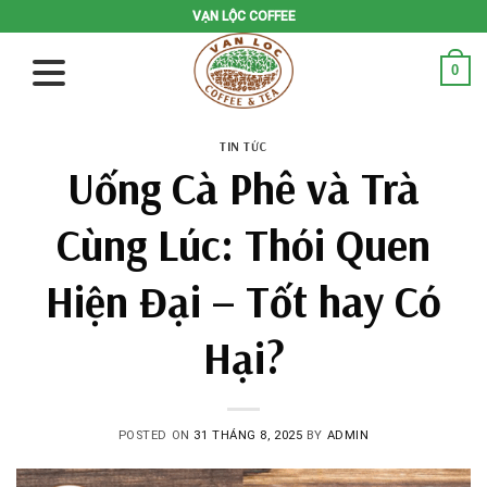
Skip
VẠN LỘC COFFEE
to
content
0
TIN TỨC
Uống Cà Phê và Trà
Cùng Lúc: Thói Quen
Hiện Đại – Tốt hay Có
Hại?
POSTED ON
31 THÁNG 8, 2025
BY
ADMIN