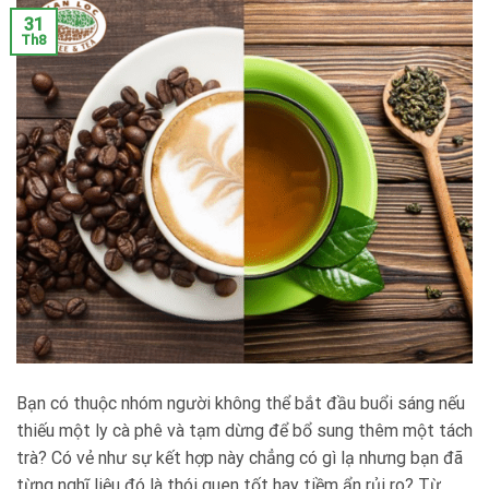
31
Th8
Bạn có thuộc nhóm người không thể bắt đầu buổi sáng nếu
thiếu một ly cà phê và tạm dừng để bổ sung thêm một tách
trà? Có vẻ như sự kết hợp này chẳng có gì lạ nhưng bạn đã
từng nghĩ liệu đó là thói quen tốt hay tiềm ẩn rủi ro? Từ