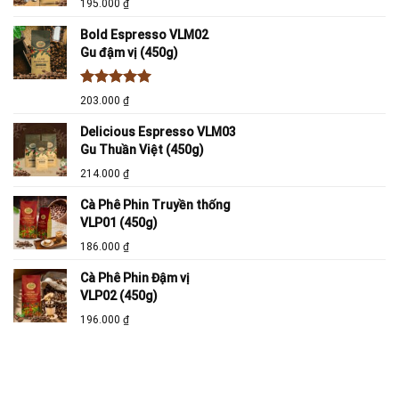
195.000
₫
Bold Espresso VLM02
Gu đậm vị (450g)
Được xếp
203.000
₫
hạng
5.00
5 sao
Delicious Espresso VLM03
Gu Thuần Việt (450g)
214.000
₫
Cà Phê Phin Truyền thống
VLP01 (450g)
186.000
₫
Cà Phê Phin Đậm vị
VLP02 (450g)
196.000
₫