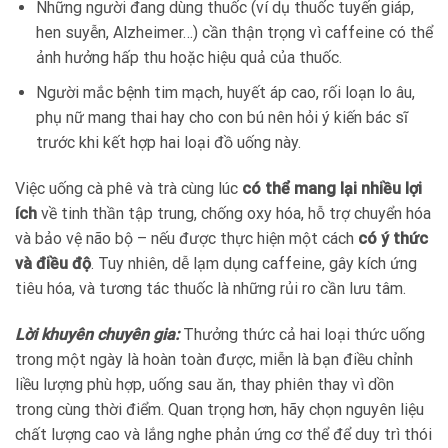
Những người đang dùng thuốc (ví dụ thuốc tuyến giáp,
hen suyễn, Alzheimer…) cần thận trọng vì caffeine có thể
ảnh hưởng hấp thu hoặc hiệu quả của thuốc.
Người mắc bệnh tim mạch, huyết áp cao, rối loạn lo âu,
phụ nữ mang thai hay cho con bú nên hỏi ý kiến bác sĩ
trước khi kết hợp hai loại đồ uống này.
Việc uống cà phê và trà cùng lúc
có thể mang lại nhiều lợi
ích
về tinh thần tập trung, chống oxy hóa, hỗ trợ chuyển hóa
và bảo vệ não bộ – nếu được thực hiện một cách
có ý thức
và điều độ
. Tuy nhiên, dễ lạm dụng caffeine, gây kích ứng
tiêu hóa, và tương tác thuốc là những rủi ro cần lưu tâm.
Lời khuyên chuyên gia:
Thưởng thức cả hai loại thức uống
trong một ngày là hoàn toàn được, miễn là bạn điều chỉnh
liều lượng phù hợp, uống sau ăn, thay phiên thay vì dồn
trong cùng thời điểm. Quan trọng hơn, hãy chọn nguyên liệu
chất lượng cao và lắng nghe phản ứng cơ thể để duy trì thói