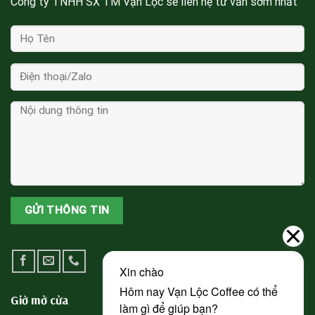
Công ty TNHH SX TM Vạn Lộc sẽ liên hệ tư vấn sớm nhất
Giờ mở cửa