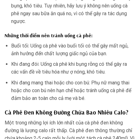
bụng, khó tiêu. Tuy nhiên, hãy lưu ý không nên uống cà
phê ngay sau bữa ăn quá no, vì có thể gây ra tác dụng
ngược.
Những thời điểm nên tránh uống cà phê:
Buổi tối: Uống cà phê vào buổi tối có thể gây mất ngủ,
ảnh hưởng đến chất lượng giấc ngủ của bạn.
Khi đang đói: Uống cà phê khi bụng rỗng có thể gây ra
các vấn đề về tiêu hóa như ợ nóng, khó tiêu.
Khi đang mang thai hoặc cho con bú: Phụ nữ mang thai
hoặc cho con bú nên hạn chế hoặc tránh uống cà phê để
đảm bảo an toàn cho cả mẹ và bé.
Cà Phê Đen Không Đường Chứa Bao Nhiêu Calo?
Một trong những lợi ích lớn nhất của cà phê đen không
đường là lượng calo rất thấp. Cà phê đen thông thường chỉ
chứa khoảng 2-5 calo mỗi ly (với một tách cà phê 240ml). Vì