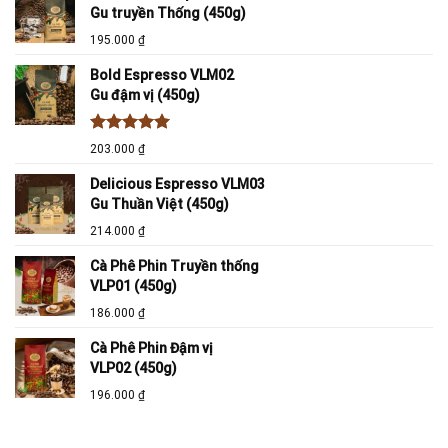
Gu truyền Thống (450g)
195.000
₫
Bold Espresso VLM02
Gu đậm vị (450g)
Được xếp
203.000
₫
hạng
5.00
5 sao
Delicious Espresso VLM03
Gu Thuần Việt (450g)
214.000
₫
Cà Phê Phin Truyền thống
VLP01 (450g)
186.000
₫
Cà Phê Phin Đậm vị
VLP02 (450g)
196.000
₫