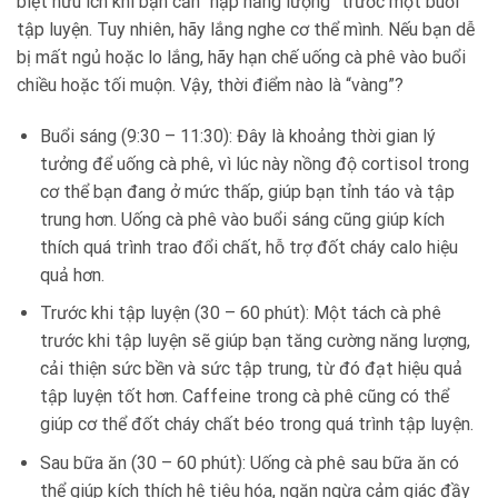
biệt hữu ích khi bạn cần “nạp năng lượng” trước một buổi
tập luyện. Tuy nhiên, hãy lắng nghe cơ thể mình. Nếu bạn dễ
bị mất ngủ hoặc lo lắng, hãy hạn chế uống cà phê vào buổi
chiều hoặc tối muộn. Vậy, thời điểm nào là “vàng”?
Buổi sáng (9:30 – 11:30): Đây là khoảng thời gian lý
tưởng để uống cà phê, vì lúc này nồng độ cortisol trong
cơ thể bạn đang ở mức thấp, giúp bạn tỉnh táo và tập
trung hơn. Uống cà phê vào buổi sáng cũng giúp kích
thích quá trình trao đổi chất, hỗ trợ đốt cháy calo hiệu
quả hơn.
Trước khi tập luyện (30 – 60 phút): Một tách cà phê
trước khi tập luyện sẽ giúp bạn tăng cường năng lượng,
cải thiện sức bền và sức tập trung, từ đó đạt hiệu quả
tập luyện tốt hơn. Caffeine trong cà phê cũng có thể
giúp cơ thể đốt cháy chất béo trong quá trình tập luyện.
Sau bữa ăn (30 – 60 phút): Uống cà phê sau bữa ăn có
thể giúp kích thích hệ tiêu hóa, ngăn ngừa cảm giác đầy