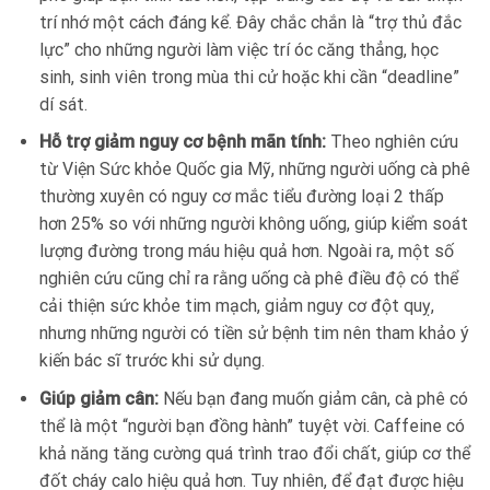
trí nhớ một cách đáng kể. Đây chắc chắn là “trợ thủ đắc
lực” cho những người làm việc trí óc căng thẳng, học
sinh, sinh viên trong mùa thi cử hoặc khi cần “deadline”
dí sát.
Hỗ trợ giảm nguy cơ bệnh mãn tính:
Theo nghiên cứu
từ Viện Sức khỏe Quốc gia Mỹ, những người uống cà phê
thường xuyên có nguy cơ mắc tiểu đường loại 2 thấp
hơn 25% so với những người không uống, giúp kiểm soát
lượng đường trong máu hiệu quả hơn. Ngoài ra, một số
nghiên cứu cũng chỉ ra rằng uống cà phê điều độ có thể
cải thiện sức khỏe tim mạch, giảm nguy cơ đột quỵ,
nhưng những người có tiền sử bệnh tim nên tham khảo ý
kiến bác sĩ trước khi sử dụng.
Giúp giảm cân:
Nếu bạn đang muốn giảm cân, cà phê có
thể là một “người bạn đồng hành” tuyệt vời. Caffeine có
khả năng tăng cường quá trình trao đổi chất, giúp cơ thể
đốt cháy calo hiệu quả hơn. Tuy nhiên, để đạt được hiệu