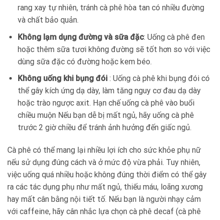
rang xay tự nhiên, tránh cà phê hòa tan có nhiều đường
và chất bảo quản.
Không lạm dụng đường và sữa đặc
: Uống cà phê đen
hoặc thêm sữa tươi không đường sẽ tốt hơn so với việc
dùng sữa đặc có đường hoặc kem béo.
Không uống khi bụng đói
: Uống cà phê khi bụng đói có
thể gây kích ứng dạ dày, làm tăng nguy cơ đau dạ dày
hoặc trào ngược axit. Hạn chế uống cà phê vào buổi
chiều muộn Nếu bạn dễ bị mất ngủ, hãy uống cà phê
trước 2 giờ chiều để tránh ảnh hưởng đến giấc ngủ.
Cà phê có thể mang lại nhiều lợi ích cho sức khỏe phụ nữ
nếu sử dụng đúng cách và ở mức độ vừa phải. Tuy nhiên,
việc uống quá nhiều hoặc không đúng thời điểm có thể gây
ra các tác dụng phụ như mất ngủ, thiếu máu, loãng xương
hay mất cân bằng nội tiết tố. Nếu bạn là người nhạy cảm
với caffeine, hãy cân nhắc lựa chọn cà phê decaf (cà phê