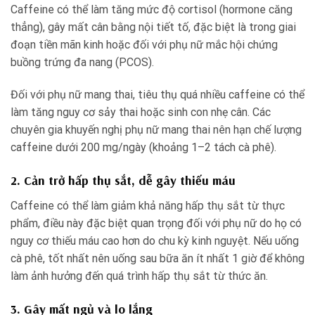
Caffeine có thể làm tăng mức độ cortisol (hormone căng
thẳng), gây mất cân bằng nội tiết tố, đặc biệt là trong giai
đoạn tiền mãn kinh hoặc đối với phụ nữ mắc hội chứng
buồng trứng đa nang (PCOS).
Đối với phụ nữ mang thai, tiêu thụ quá nhiều caffeine có thể
làm tăng nguy cơ sảy thai hoặc sinh con nhẹ cân. Các
chuyên gia khuyến nghị phụ nữ mang thai nên hạn chế lượng
caffeine dưới 200 mg/ngày (khoảng 1–2 tách cà phê).
2. Cản trở hấp thụ sắt, dễ gây thiếu máu
Caffeine có thể làm giảm khả năng hấp thụ sắt từ thực
phẩm, điều này đặc biệt quan trọng đối với phụ nữ do họ có
nguy cơ thiếu máu cao hơn do chu kỳ kinh nguyệt. Nếu uống
cà phê, tốt nhất nên uống sau bữa ăn ít nhất 1 giờ để không
làm ảnh hưởng đến quá trình hấp thụ sắt từ thức ăn.
3. Gây mất ngủ và lo lắng