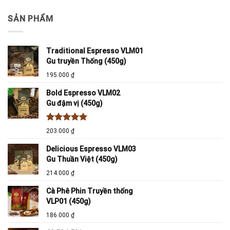
SẢN PHẨM
Traditional Espresso VLM01
Gu truyền Thống (450g)
195.000
₫
Bold Espresso VLM02
Gu đậm vị (450g)
Được xếp
203.000
₫
hạng
5.00
5 sao
Delicious Espresso VLM03
Gu Thuần Việt (450g)
214.000
₫
Cà Phê Phin Truyền thống
VLP01 (450g)
186.000
₫