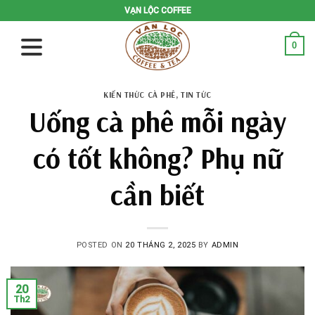
Skip
VẠN LỘC COFFEE
to
content
0
KIẾN THỨC CÀ PHÊ
,
TIN TỨC
Uống cà phê mỗi ngày
có tốt không? Phụ nữ
cần biết
POSTED ON
20 THÁNG 2, 2025
BY
ADMIN
20
Th2